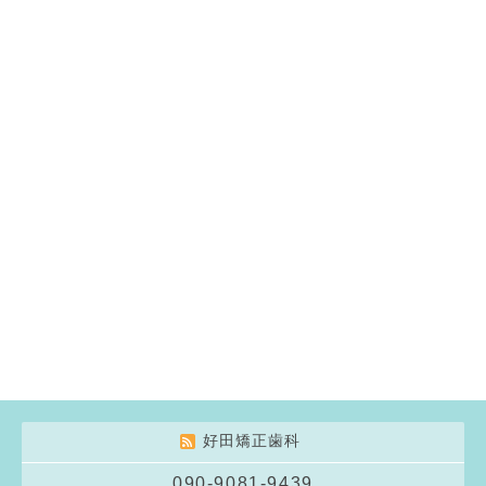
好田矯正歯科
090-9081-9439