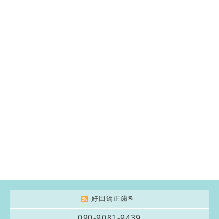
好田矯正歯科
090-9081-9439