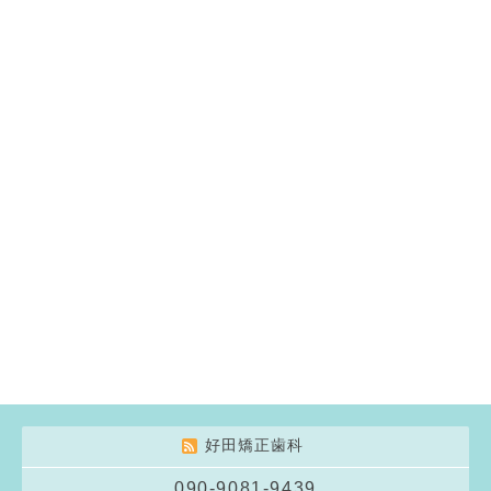
好田矯正歯科
090-9081-9439