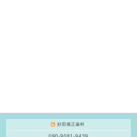
好田矯正歯科
090-9081-9439