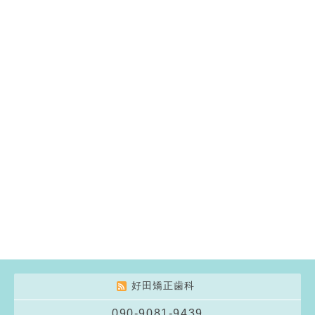
好田矯正歯科
090-9081-9439