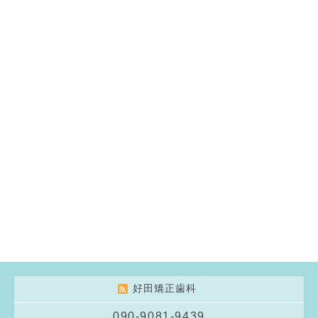
好田矯正歯科
090-9081-9439