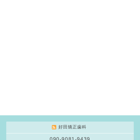
好田矯正歯科
090-9081-9439