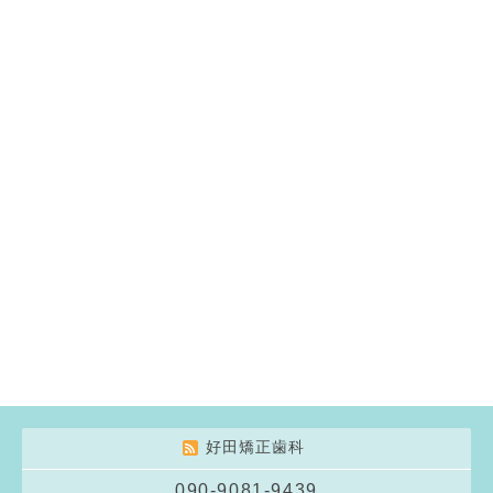
好田矯正歯科
090-9081-9439