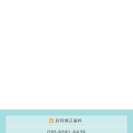
好田矯正歯科
090-9081-9439