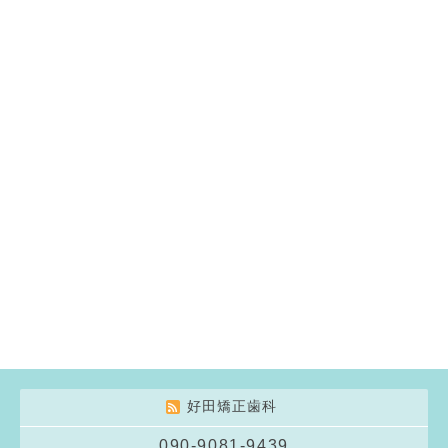
好田矯正歯科
090-9081-9439